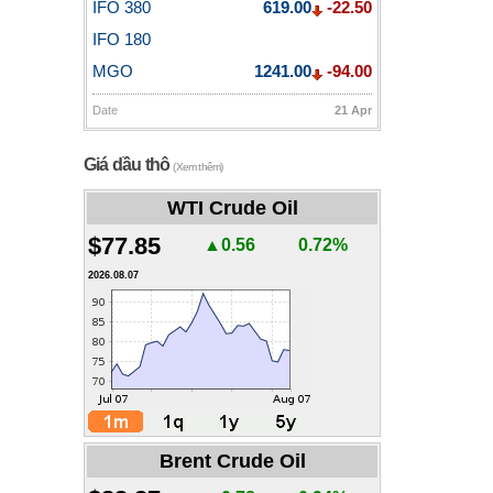
IFO 380
619.00
-22.50
IFO 180
MGO
1241.00
-94.00
Date
21 Apr
Giá dầu thô
(Xem thêm)
WTI Crude Oil
$77.85
▲0.56
0.72%
2026.08.07
Brent Crude Oil