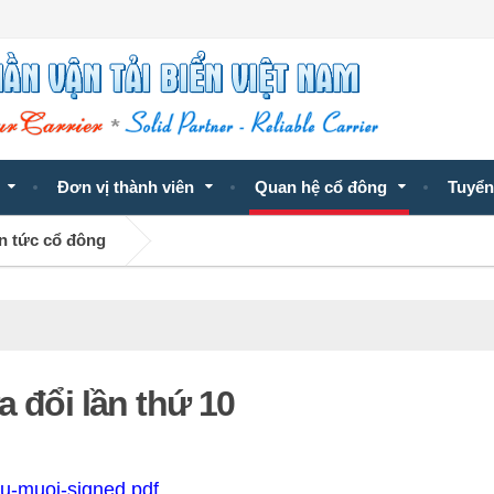
Đơn vị thành viên
Quan hệ cổ đông
Tuyển
n tức cổ đông
 đổi lần thứ 10
hu-muoi-signed.pdf