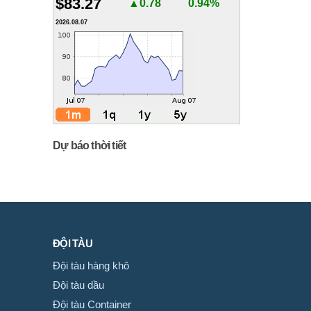
$83.27
▲0.78
0.94%
2026.08.07
Dự báo thời tiết
ĐỘI TÀU
Đội tàu hàng khô
Đội tàu dầu
Đội tàu Container