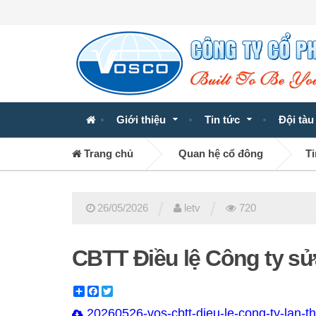
Giới thiệu
Tin tức
Đội tàu
Trang chủ
Quan hệ cổ đông
Ti
/
/
26/05/2026
letv
720
CBTT Điều lệ Công ty sửa
Share
Facebook
Twitter
20260526-vos-cbtt-dieu-le-cong-ty-lan-t