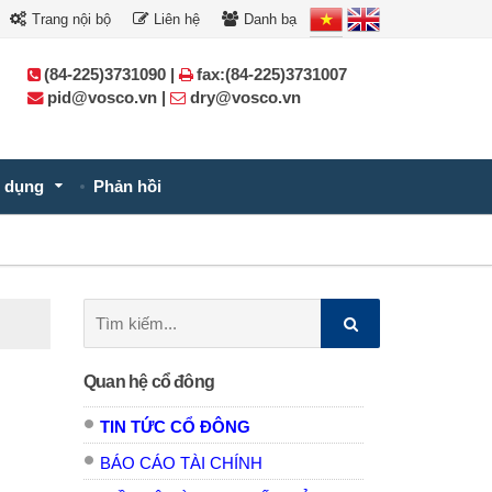
Trang nội bộ
Liên hệ
Danh bạ
(84-225)3731090 |
fax:(84-225)3731007
pid@vosco.vn |
dry@vosco.vn
 dụng
Phản hồi
Tìm
kiếm:
Quan hệ cổ đông
TIN TỨC CỔ ĐÔNG
BÁO CÁO TÀI CHÍNH