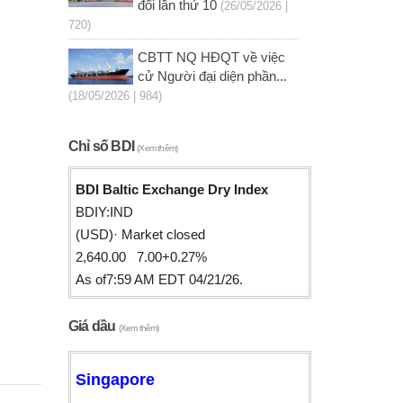
đổi lần thứ 10
(26/05/2026 |
720)
CBTT NQ HĐQT về việc
cử Người đại diện phần...
(18/05/2026 | 984)
Chỉ số BDI
(Xem thêm)
BDI Baltic Exchange Dry Index
BDIY:IND
(USD)· Market closed
2,640.00 7.00+0.27%
As of7:59 AM EDT 04/21/26.
Giá dầu
(Xem thêm)
Singapore