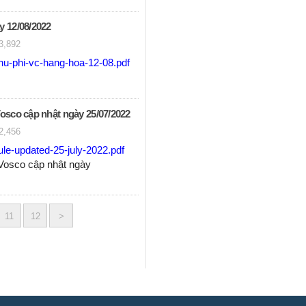
y 12/08/2022
3,892
hu-phi-vc-hang-hoa-12-08.pdf
Vosco cập nhật ngày 25/07/2022
2,456
le-updated-25-july-2022.pdf
 Vosco cập nhật ngày
11
12
>