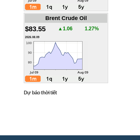
Brent Crude Oil
$83.55
▲1.06
1.27%
2026.08.09
Dự báo thời tiết