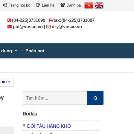
Trang nội bộ
Liên hệ
Danh bạ
(84-225)3731090 |
fax:(84-225)3731007
pid@vosco.vn |
dry@vosco.vn
 dụng
Phản hồi
tainer
Tìm
ày
kiếm:
Đội tàu
ĐỘI TÀU HÀNG KHÔ