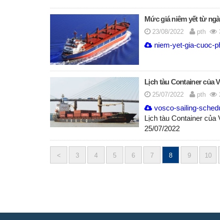
Mức giá niêm yết từ ngà
23/08/2022
pth
niem-yet-gia-cuoc-p
Lịch tàu Container của 
25/07/2022
pth
vosco-sailing-schedu
Lịch tàu Container của
25/07/2022
<
3
4
5
6
7
8
9
10
Posts
navigation