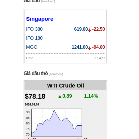
Giá dầu
(Xem thêm)
Singapore
IFO 380
619.00
-22.50
IFO 180
MGO
1241.00
-94.00
Date
21 Apr
Giá dầu thô
(Xem thêm)
WTI Crude Oil
$78.18
▲0.89
1.14%
2026.08.09