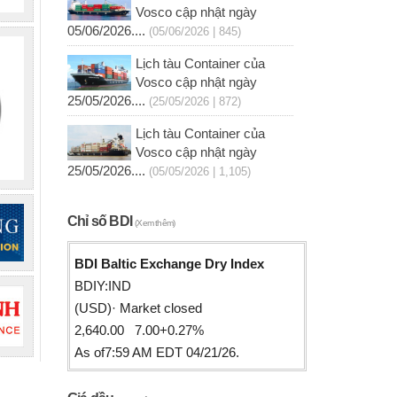
Vosco cập nhật ngày
05/06/2026....
(05/06/2026 | 845)
Lịch tàu Container của
Vosco cập nhật ngày
25/05/2026....
(25/05/2026 | 872)
Lịch tàu Container của
Vosco cập nhật ngày
25/05/2026....
(05/05/2026 | 1,105)
Chỉ số BDI
(Xem thêm)
BDI Baltic Exchange Dry Index
BDIY:IND
(USD)· Market closed
2,640.00 7.00+0.27%
As of7:59 AM EDT 04/21/26.