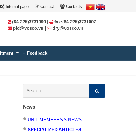
Internal page
Contact
Contacts
(84-225)3731090 |
fax:(84-225)3731007
pid@vosco.vn |
dry@vosco.vn
itment
Feedback
Search:
News
UNIT MEMBERS'S NEWS
SPECIALIZED ARTICLES