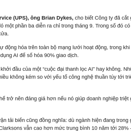
rvice (UPS), ông Brian Dykes,
cho biết Công ty đã cắt
ó một phần ba diễn ra chỉ trong tháng 9. Trong số đó có
cửa.
ự động hóa trên toàn bộ mạng lưới hoạt động, trong kh
 dụng AI để số hóa 90% giao dịch.
khởi đầu của một “cuộc đại thanh lọc AI” hay không. N
hiều không kém so với yếu tố công nghệ thuần túy tới tri
ó thể trở nên đáng giá hơn nếu nó giúp doanh nghiệp triệt
ận tải biển cũng đồng nghĩa: dù ngành hiện đang trong g
 Clarksons vẫn cao hơn mức trung bình 10 năm tới 28% –