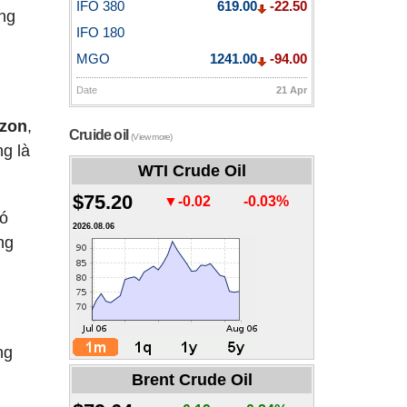
IFO 380
619.00
-22.50
ong
IFO 180
MGO
1241.00
-94.00
Date
21 Apr
azon
,
Cruide oil
(View more)
ng là
WTI Crude Oil
$75.20
▼-0.02
-0.03%
nó
2026.08.06
ng
ng
Brent Crude Oil