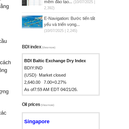
mềm đào tạo...
(10/07/2025 |
rằng
2,392)
E-Navigation: Bước tiến tất
yếu và triển vọng...
(10/07/2025 | 2,245)
cầu
BDI index
(View more)
BDI Baltic Exchange Dry Index
 cách
BDIY:IND
 ông
(USD)· Market closed
2,640.00 7.00+0.27%
As of7:59 AM EDT 04/21/26.
ượng
Oil prices
(View more)
các
Singapore