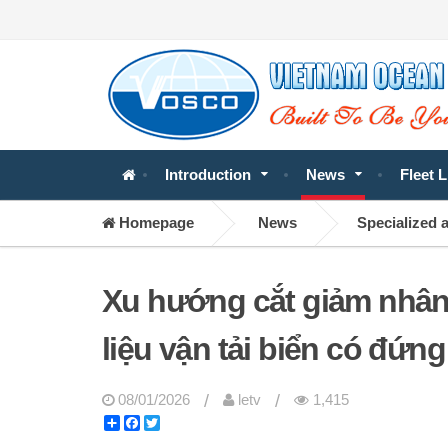
Introduction
News
Fleet L
Homepage
News
Specialized a
Xu hướng cắt giảm nhân 
liệu vận tải biển có đứn
/
/
08/01/2026
letv
1,415
Share
Facebook
Twitter