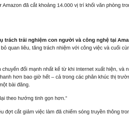
ử Amazon đã cắt khoảng 14.000 vị trí khối văn phòng tr
hụ trách trải nghiệm con người và công nghệ tại Am
 bỏ quan liêu, tăng trách nhiệm với công việc và cuối cù
 chuyển đổi mạnh nhất kể từ khi Internet xuất hiện, và 
anh hơn bao giờ hết – cả trong các phân khúc thị trườ
một bài đăng.
lại theo hướng tinh gọn hơn.”
iều đợt cắt giảm việc làm đã chiếm sóng truyền thông tro