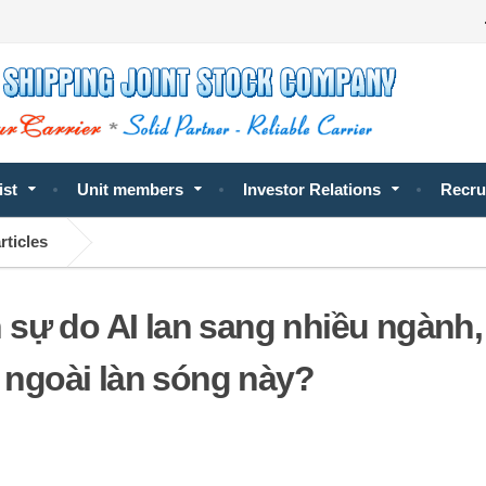
ist
Unit members
Investor Relations
Recru
rticles
sự do AI lan sang nhiều ngành,
g ngoài làn sóng này?