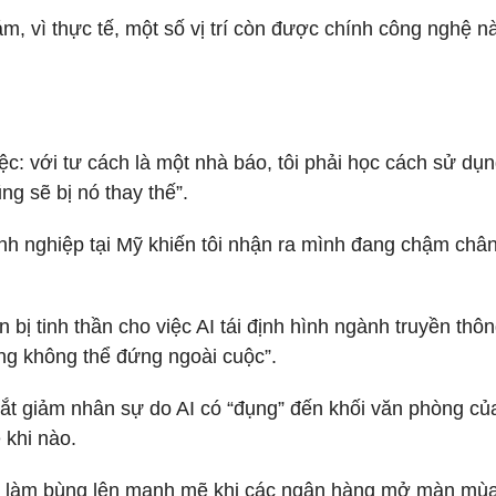
, vì thực tế, một số vị trí còn được chính công nghệ n
ệc: với tư cách là một nhà báo, tôi phải học cách sử dụng
g sẽ bị nó thay thế”.
nh nghiệp tại Mỹ khiến tôi nhận ra mình đang chậm châ
bị tinh thần cho việc AI tái định hình ngành truyền thôn
ũng không thể đứng ngoài cuộc”.
cắt giảm nhân sự do AI có “đụng” đến khối văn phòng củ
 khi nào.
iệc làm bùng lên mạnh mẽ khi các ngân hàng mở màn mù