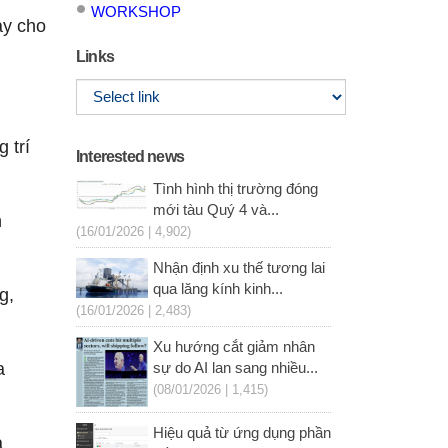
WORKSHOP
ày cho
Links
 trí
Interested news
Tình hình thị trường đóng
mới tàu Quý 4 và...
n
(16/01/2026 | 4,902)
Nhận định xu thế tương lai
qua lăng kính kinh...
g,
(16/01/2026 | 2,483)
Xu hướng cắt giảm nhân
a
sự do AI lan sang nhiều...
(08/01/2026 | 1,415)
Hiệu quả từ ứng dụng phần
a