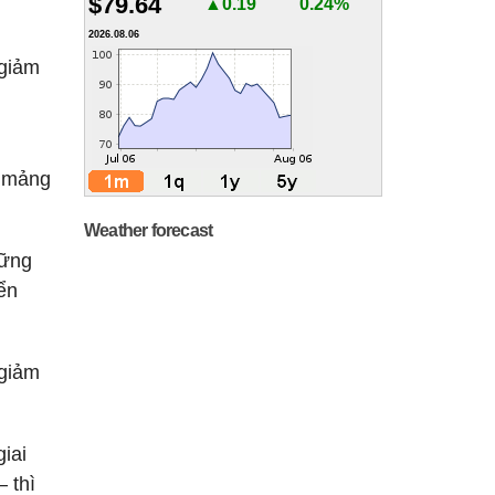
$79.64
▲0.19
0.24%
2026.08.06
 giảm
i mảng
Weather forecast
hững
ển
 giảm
iai
 thì