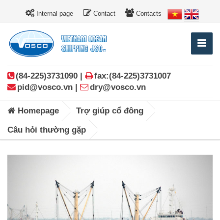
Internal page
Contact
Contacts
(84-225)3731090 |
fax:(84-225)3731007
pid@vosco.vn |
dry@vosco.vn
Homepage
Trợ giúp cổ đông
Câu hỏi thường gặp