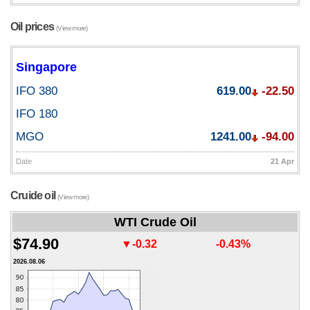
Oil prices
(View more)
Singapore
IFO 380
619.00
-22.50
IFO 180
MGO
1241.00
-94.00
Date
21 Apr
Cruide oil
(View more)
WTI Crude Oil
$74.90
▼-0.32
-0.43%
2026.08.06