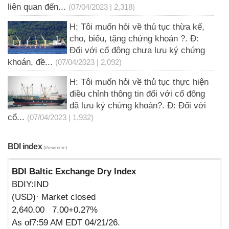
liên quan đến...
(07/04/2023 | 2,318)
H: Tôi muốn hỏi về thủ tục thừa kế,
cho, biếu, tặng chứng khoán ?. Đ:
Đối với cổ đông chưa lưu ký chứng
khoán, đề...
(07/04/2023 | 2,092)
H: Tôi muốn hỏi về thủ tục thực hiện
điều chỉnh thông tin đối với cổ đông
đã lưu ký chứng khoán?. Đ: Đối với
cổ...
(07/04/2023 | 1,932)
BDI index
(View more)
BDI Baltic Exchange Dry Index
BDIY:IND
(USD)· Market closed
2,640.00 7.00+0.27%
As of7:59 AM EDT 04/21/26.