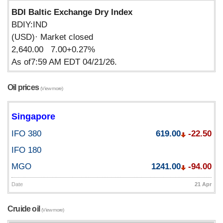
BDI Baltic Exchange Dry Index
BDIY:IND
(USD)· Market closed
2,640.00 7.00+0.27%
As of7:59 AM EDT 04/21/26.
Oil prices
(View more)
Singapore
IFO 380
619.00
-22.50
IFO 180
MGO
1241.00
-94.00
Date
21 Apr
Cruide oil
(View more)