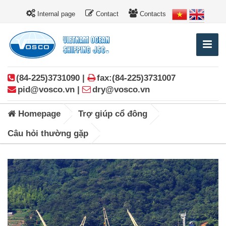
Internal page
Contact
Contacts
(84-225)3731090 |
fax:(84-225)3731007
pid@vosco.vn |
dry@vosco.vn
Homepage
Trợ giúp cổ đông
Câu hỏi thường gặp