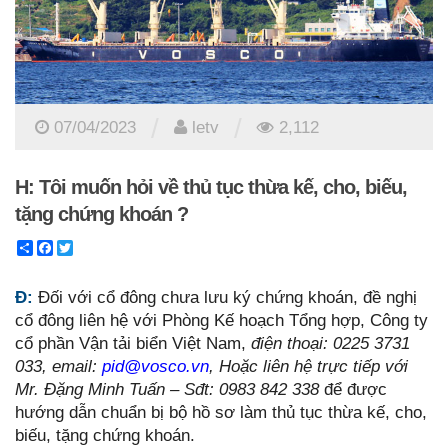
/
/
07/04/2023
letv
2,112
H: Tôi muốn hỏi về thủ tục thừa kế, cho, biếu,
tặng chứng khoán ?
Share
Facebook
Twitter
Đ:
Đối với cổ đông chưa lưu ký chứng khoán, đề nghị
cổ đông liên hệ với Phòng Kế hoạch Tổng hợp, Công ty
cổ phần Vận tải biển Việt Nam,
điện thoại: 0225 3731
033, email:
pid@vosco.vn
, Hoặc liên hệ trực tiếp với
Mr. Đặng Minh Tuấn – Sđt: 0983 842 338
để được
hướng dẫn chuẩn bị bộ hồ sơ làm thủ tục thừa kế, cho,
biếu, tặng chứng khoán.