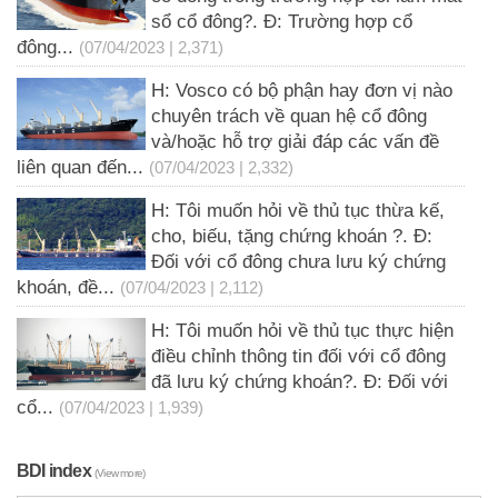
sổ cổ đông?. Đ: Trường hợp cổ
đông...
(07/04/2023 | 2,371)
H: Vosco có bộ phận hay đơn vị nào
chuyên trách về quan hệ cổ đông
và/hoặc hỗ trợ giải đáp các vấn đề
liên quan đến...
(07/04/2023 | 2,332)
H: Tôi muốn hỏi về thủ tục thừa kế,
cho, biếu, tặng chứng khoán ?. Đ:
Đối với cổ đông chưa lưu ký chứng
khoán, đề...
(07/04/2023 | 2,112)
H: Tôi muốn hỏi về thủ tục thực hiện
điều chỉnh thông tin đối với cổ đông
đã lưu ký chứng khoán?. Đ: Đối với
cổ...
(07/04/2023 | 1,939)
BDI index
(View more)