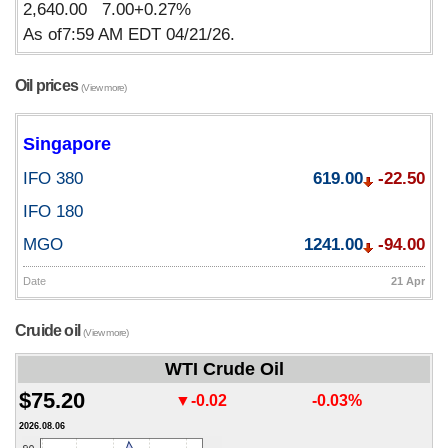
2,640.00 7.00+0.27%
As of7:59 AM EDT 04/21/26.
Oil prices
(View more)
Singapore
IFO 380
619.00
-22.50
IFO 180
MGO
1241.00
-94.00
Date
21 Apr
Cruide oil
(View more)
WTI Crude Oil
$75.20
▼-0.02
-0.03%
2026.08.06