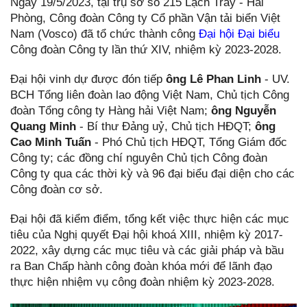
Ngày 19/5/2023, tại trụ sở số 215 Lạch Tray - Hải
Phòng, Công đoàn Công ty Cổ phần Vận tải biển Việt
Nam (Vosco) đã tổ chức thành công
Đại hội Đại biểu
Công đoàn Công ty lần thứ XIV, nhiệm kỳ 2023-2028.
Đại hội vinh dự được đón tiếp
ông Lê Phan Linh
- UV.
BCH Tổng liên đoàn lao động Việt Nam, Chủ tịch Công
đoàn Tổng công ty Hàng hải Việt Nam;
ông Nguyễn
Quang Minh
- Bí thư Đảng uỷ, Chủ tịch HĐQT;
ông
Cao Minh Tuấn
- Phó Chủ tịch HĐQT, Tổng Giám đốc
Công ty; các đồng chí nguyên Chủ tịch Công đoàn
Công ty qua các thời kỳ và 96 đại biểu đại diện cho các
Công đoàn cơ sở.
Đại hội đã kiểm điểm, tổng kết việc thực hiện các mục
tiêu của Nghị quyết Đại hội khoá XIII, nhiệm kỳ 2017-
2022, xây dựng các mục tiêu và các giải pháp và bầu
ra Ban Chấp hành công đoàn khóa mới để lãnh đạo
thực hiện nhiệm vụ công đoàn nhiệm kỳ 2023-2028.