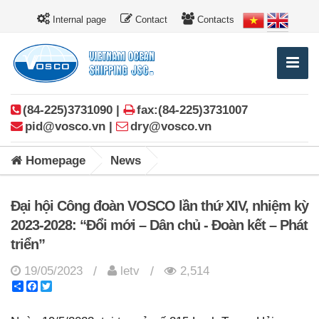
Internal page
Contact
Contacts
(84-225)3731090 |
fax:(84-225)3731007
pid@vosco.vn |
dry@vosco.vn
Homepage
News
Đại hội Công đoàn VOSCO lần thứ XIV, nhiệm kỳ
2023-2028: “Đổi mới – Dân chủ - Đoàn kết – Phát
triển”
19/05/2023
letv
2,514
/
/
Share
Facebook
Twitter