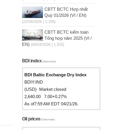
CBTT BCTC Hợp nhất
Quý 01/2026 (VI / EN)
(22/04/2026 | 1,156)
CBTT BCTC kiểm toán
Tổng hợp năm 2025 (VI /
EN)
(04/03/2026 | 1,525)
BDI index
(View more)
BDI Baltic Exchange Dry Index
BDIY:IND
(USD)· Market closed
2,640.00 7.00+0.27%
As of7:59 AM EDT 04/21/26.
Oil prices
(View more)