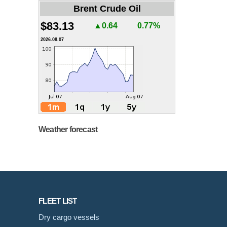
Brent Crude Oil
$83.13
▲0.64
0.77%
2026.08.07
Weather forecast
FLEET LIST
Dry cargo vessels