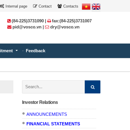
Internal page
Contact
Contacts
(84-225)3731090 |
fax:(84-225)3731007
pid@vosco.vn |
dry@vosco.vn
itment
Feedback
Search:
Investor Relations
ANNOUNCEMENTS
FINANCIAL STATEMENTS