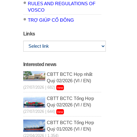
RULES AND REGULATIONS OF
VOSCO
TRỢ GIÚP CỔ ĐÔNG
Links
Interested news
CBTT BCTC Hợp nhất
Quý 02/2026 (VI / EN)
(27/07/2026 | 682)
new
CBTT BCTC Tổng Hợp
Quý 02/2026 (VI / EN)
(27/07/2026 | 644)
new
CBTT BCTC Tổng Hợp
Quý 01/2026 (VI / EN)
(22/04/2026 | 1,354)