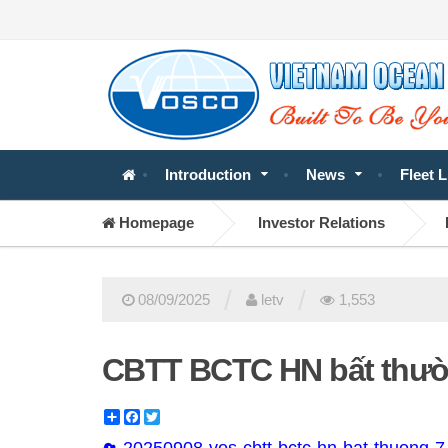
Introduction
News
Fleet L
Homepage
Investor Relations
/
/
08/09/2025
letv
1,553
CBTT BCTC HN bất thườ
Share
Facebook
Twitter