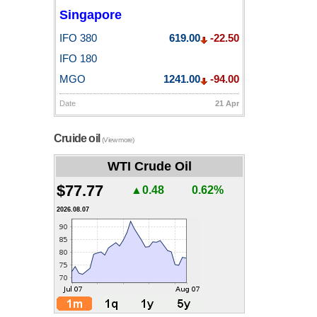
Singapore
IFO 380
619.00
-22.50
IFO 180
MGO
1241.00
-94.00
Date
21 Apr
Cruide oil
(View more)
WTI Crude Oil
$77.77
▲0.48
0.62%
2026.08.07