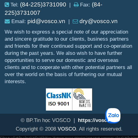
(84-225)3731090
(84-
Tel:
|
Fax:
225)3731007
pid@vosco.vn
dry@vosco.vn
Email:
|
We wish to express a special note of our appreciation
and sincere gratitude to our clients, business partners
and friends for their continued support and co-operation
during the past years. We also wish to have further
opportunities to serve our domestic and overseas
clients and to cooperate with other potential partners all
over the world on the basis of furthering our mutual
interests.
© BP.Tin học VOSCO |
https://vosco.vn
Copyright © 2008
VOSCO
. All rights reserved.
Công ty cổ phần vận tải biển Việt Nam
Vietnam ocean shipping joint stock company
vận tải biển hàn