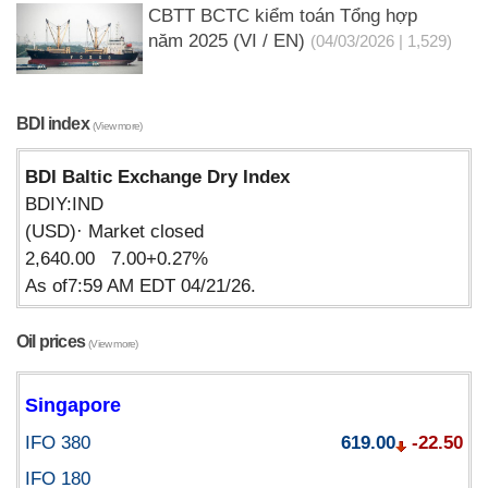
CBTT BCTC kiểm toán Tổng hợp
năm 2025 (VI / EN)
(04/03/2026 | 1,529)
BDI index
(View more)
BDI Baltic Exchange Dry Index
BDIY:IND
(USD)· Market closed
2,640.00 7.00+0.27%
As of7:59 AM EDT 04/21/26.
Oil prices
(View more)
Singapore
IFO 380
619.00
-22.50
IFO 180