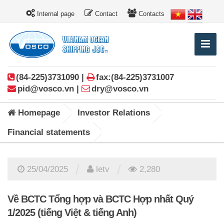
Internal page
Contact
Contacts
(84-225)3731090 |
fax:(84-225)3731007
pid@vosco.vn |
dry@vosco.vn
Homepage
Investor Relations
Financial statements
/
/
25/04/2025
letv
2,280
Về BCTC Tổng hợp và BCTC Hợp nhất Quý
1/2025 (tiếng Việt & tiếng Anh)