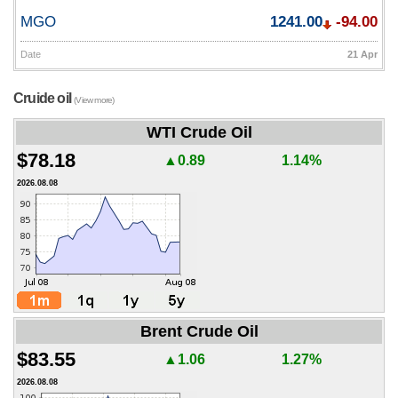
MGO
1241.00
-94.00
Date
21 Apr
Cruide oil
(View more)
WTI Crude Oil
$78.18
▲0.89
1.14%
2026.08.08
Brent Crude Oil
$83.55
▲1.06
1.27%
2026.08.08