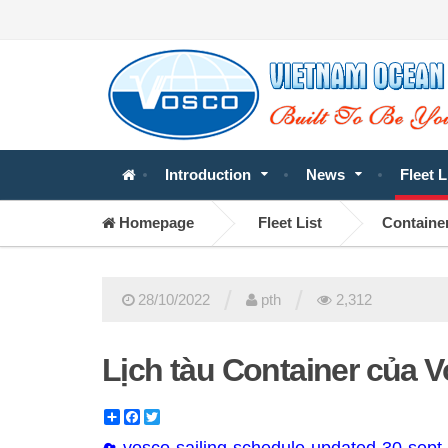
Introduction
News
Fleet L
Homepage
Fleet List
Container
/
/
28/10/2022
pth
2,312
Lịch tàu Container của 
Share
Facebook
Twitter