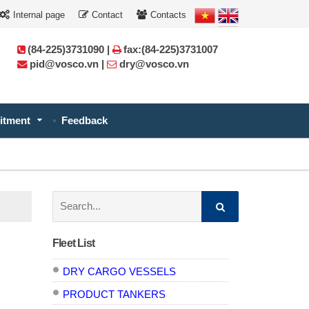
Internal page
Contact
Contacts
(84-225)3731090 |
fax:(84-225)3731007
pid@vosco.vn |
dry@vosco.vn
itment
Feedback
Search:
Fleet List
DRY CARGO VESSELS
PRODUCT TANKERS