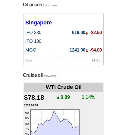
Oil prices
(View more)
Singapore
IFO 380
619.00
-22.50
IFO 180
MGO
1241.00
-94.00
Date
21 Apr
Cruide oil
(View more)
WTI Crude Oil
$78.18
▲0.89
1.14%
2026.08.08