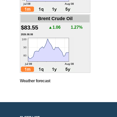
Brent Crude Oil
$83.55
▲1.06
1.27%
2026.08.08
Weather forecast