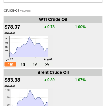
Cruide oil
(View more)
WTI Crude Oil
$78.07
▲0.78
1.00%
2026.08.06
Brent Crude Oil
$83.38
▲0.89
1.07%
2026.08.06