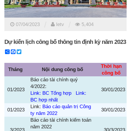
/
/
07/04/2023
letv
5,404
Dự kiến lịch công bố thông tin định kỳ năm 2023
Share
Facebook
Twitter
Thời hạn
Tháng
Nội dung công bố
công bố
Báo cáo tài chính quý
4/2022:
01/2023
30/01/2023
Link: BC Tổng hợp
Link:
BC hợp nhất
Link:
Báo cáo quản trị Công
01/2023
30/01/2023
ty năm 2022
Báo cáo tài chính kiểm toán
năm 2022
3/2023
30/3/2023