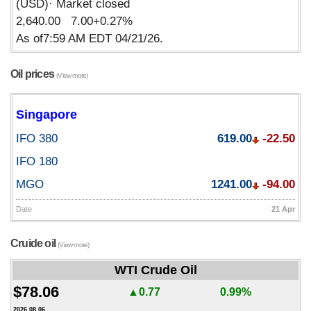
(USD)· Market closed
2,640.00 7.00+0.27%
As of7:59 AM EDT 04/21/26.
Oil prices
(View more)
Singapore
IFO 380
619.00
-22.50
IFO 180
MGO
1241.00
-94.00
Date
21 Apr
Cruide oil
(View more)
WTI Crude Oil
$78.06
▲0.77
0.99%
2026.08.06