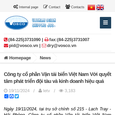
Internal page
Contact
Contacts
(84-225)3731090 |
fax:(84-225)3731007
pid@vosco.vn |
dry@vosco.vn
Homepage
News
Công ty cổ phần Vận tải biển Việt Nam Với quyết
tâm phát triển đội tàu và kinh doanh hiệu quả
19/11/2024
letv
3,183
/
/
Share
Facebook
Twitter
Ngày 19/11/2024, tại trụ sở chính số 215 - Lạch Tray -
Hải Phòng, Công ty cổ phần Vận tải biển Việt Nam