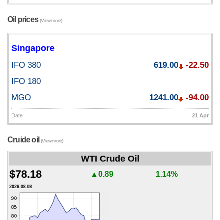
Oil prices
(View more)
Singapore
IFO 380
619.00
-22.50
IFO 180
MGO
1241.00
-94.00
Date
21 Apr
Cruide oil
(View more)
WTI Crude Oil
$78.18
▲0.89
1.14%
2026.08.08