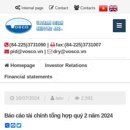
Internal page
Contact
Contacts
(84-225)3731090 |
fax:(84-225)3731007
pid@vosco.vn |
dry@vosco.vn
Homepage
Investor Relations
Financial statements
/
/
16/07/2024
letv
2,591
Báo cáo tài chính tổng hợp quý 2 năm 2024
Share
Facebook
Twitter