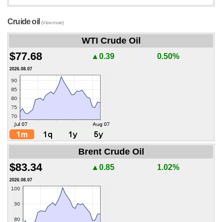
Cruide oil
(View more)
WTI Crude Oil
$77.68
▲0.39
0.50%
2026.08.07
Brent Crude Oil
$83.34
▲0.85
1.02%
2026.08.07