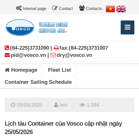
Internal page
Contact
Contacts
(84-225)3731090 |
fax:(84-225)3731007
pid@vosco.vn |
dry@vosco.vn
Homepage
Fleet List
Container Sailing Schedule
/
/
05/05/2026
letv
1,094
Lịch tàu Container của Vosco cập nhật ngày
25/05/2026